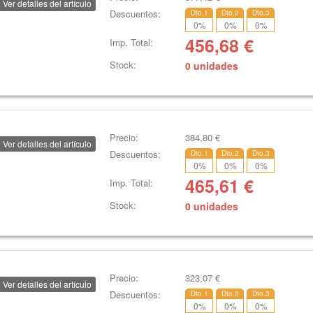
Ver detalles del artículo
Descuentos:
Dto.1
Dto.2
Dto.3
0
%
0
%
0
%
456,68
€
Imp. Total:
Stock:
0 unidades
Precio:
384,80
€
Ver detalles del artículo
Descuentos:
Dto.1
Dto.2
Dto.3
0
%
0
%
0
%
465,61
€
Imp. Total:
Stock:
0 unidades
Precio:
323,07
€
Ver detalles del artículo
Descuentos:
Dto.1
Dto.2
Dto.3
0
%
0
%
0
%