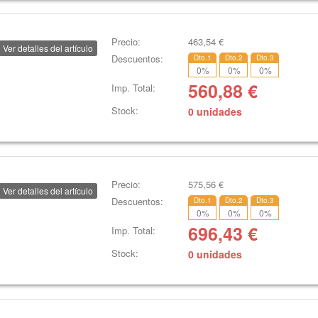
Precio:
463,54
€
Ver detalles del artículo
Descuentos:
Dto.1
Dto.2
Dto.3
0
%
0
%
0
%
560,88
€
Imp. Total:
Stock:
0 unidades
Precio:
575,56
€
Ver detalles del artículo
Descuentos:
Dto.1
Dto.2
Dto.3
0
%
0
%
0
%
696,43
€
Imp. Total:
Stock:
0 unidades