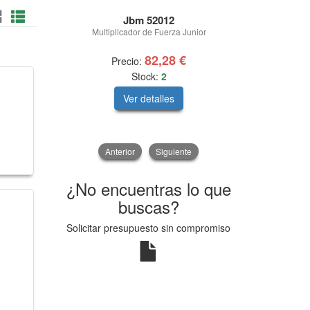
Jbm 52012
Multiplicador de Fuerza Junior
ESTUCHE C
PARA CO
82,28 €
Precio:
Prec
Stock:
2
Ver detalles
V
Anterior
Siguiente
¿No encuentras lo que
buscas?
Solicitar presupuesto sin compromiso