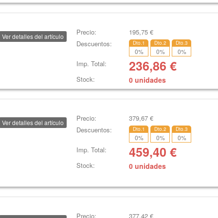
Precio:
195,75
€
Ver detalles del artículo
Descuentos:
Dto.1
Dto.2
Dto.3
0
%
0
%
0
%
236,86
€
Imp. Total:
Stock:
0 unidades
Precio:
379,67
€
Ver detalles del artículo
Descuentos:
Dto.1
Dto.2
Dto.3
0
%
0
%
0
%
459,40
€
Imp. Total:
Stock:
0 unidades
Precio:
377,42
€