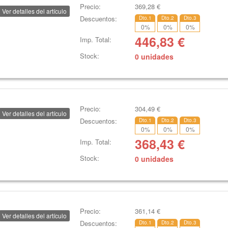
Precio:
369,28
€
Ver detalles del artículo
Descuentos:
Dto.1
Dto.2
Dto.3
0
%
0
%
0
%
446,83
€
Imp. Total:
Stock:
0 unidades
Precio:
304,49
€
Ver detalles del artículo
Descuentos:
Dto.1
Dto.2
Dto.3
0
%
0
%
0
%
368,43
€
Imp. Total:
Stock:
0 unidades
Precio:
361,14
€
Ver detalles del artículo
Descuentos:
Dto.1
Dto.2
Dto.3