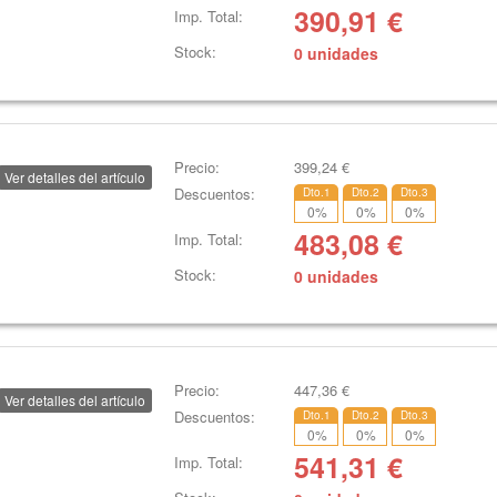
390,91
€
Imp. Total:
Stock:
0 unidades
Precio:
399,24
€
Ver detalles del artículo
Descuentos:
Dto.1
Dto.2
Dto.3
0
%
0
%
0
%
483,08
€
Imp. Total:
Stock:
0 unidades
Precio:
447,36
€
Ver detalles del artículo
Descuentos:
Dto.1
Dto.2
Dto.3
0
%
0
%
0
%
541,31
€
Imp. Total: