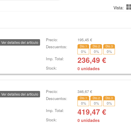
Vista:
Precio:
195,45
€
Ver detalles del artículo
Descuentos:
Dto.1
Dto.2
Dto.3
0
%
0
%
0
%
236,49
€
Imp. Total:
Stock:
0 unidades
Precio:
346,67
€
Ver detalles del artículo
Descuentos:
Dto.1
Dto.2
Dto.3
0
%
0
%
0
%
419,47
€
Imp. Total:
Stock:
0 unidades