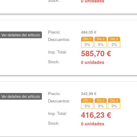
Stock:
0 unidades
Precio:
484,05
€
Ver detalles del artículo
Descuentos:
Dto.1
Dto.2
Dto.3
0
%
0
%
0
%
585,70
€
Imp. Total:
Stock:
0 unidades
Precio:
343,99
€
Ver detalles del artículo
Descuentos:
Dto.1
Dto.2
Dto.3
0
%
0
%
0
%
416,23
€
Imp. Total:
Stock:
0 unidades