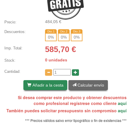
484,05
€
Precio:
Descuentos:
Dto.1
Dto.2
Dto.3
0
%
0
%
0
%
585,70
€
Imp. Total:
0 unidades
Stock:
Cantidad:
Añadir a la cesta
Calcular envío
Si desea comprar este producto y obtener descuentos
como profesional regístrese como cliente
aquí
También puedes solicitar presupuesto sin compromiso
aquí
*** Precios válidos salvo error tipográfico o fin de existencias ***