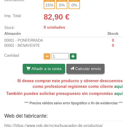
15
%
0
%
0
%
82,90
€
Imp. Total:
0 unidades
Stock:
Almacén
Stock
00001 - PONFERRADA
0
00002 - BENAVENTE
0
Cantidad:
Añadir a la cesta
Calcular envío
Si desea comprar este producto y obtener descuentos
como profesional regístrese como cliente
aquí
También puedes solicitar presupuesto sin compromiso
aquí
*** Precios válidos salvo error tipográfico o fin de existencias ***
Web del fabricante:
http://https://www.ngk.de/nc/es/buscador-de-productos/