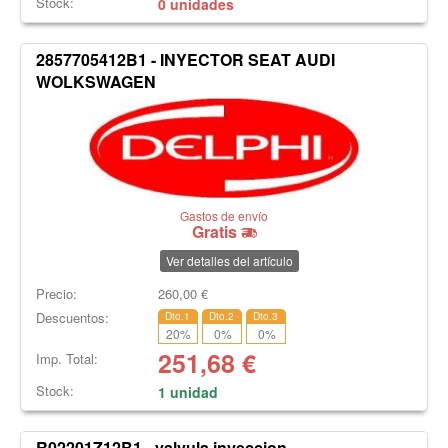
Stock:
0 unidades
2857705412B1 - INYECTOR SEAT AUDI
WOLKSWAGEN
Gastos de envío
Gratis
Ver detalles del artículo
Precio:
260,00
€
Descuentos:
Dto.1
Dto.2
Dto.3
20
%
0
%
0
%
251,68
€
Imp. Total:
Stock:
1 unidad
R02201Z12B1 - valvula inyeccion