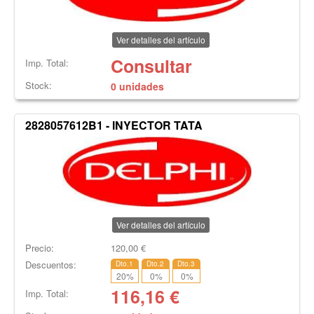
Ver detalles del artículo
Consultar
Imp. Total:
Stock:
0 unidades
2828057612B1 - INYECTOR TATA
Ver detalles del artículo
Precio:
120,00
€
Descuentos:
Dto.1
Dto.2
Dto.3
20
%
0
%
0
%
116,16
€
Imp. Total: