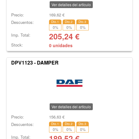
Ver detalles del artículo
Precio:
169,62
€
Descuentos:
Dto.1
Dto.2
Dto.3
0
%
0
%
0
%
205,24
€
Imp. Total:
Stock:
0 unidades
DPV1123 - DAMPER
Ver detalles del artículo
Precio:
156,63
€
Descuentos:
Dto.1
Dto.2
Dto.3
0
%
0
%
0
%
189,52
€
Imp. Total: