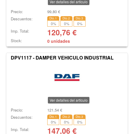
Ver detalles del artículo
Precio:
99,80
€
Descuentos:
Dto.1
Dto.2
Dto.3
0
%
0
%
0
%
120,76
€
Imp. Total:
Stock:
0 unidades
DPV1117 - DAMPER VEHICULO INDUSTRIAL
Ver detalles del artículo
Precio:
121,54
€
Descuentos:
Dto.1
Dto.2
Dto.3
0
%
0
%
0
%
147,06
€
Imp. Total: