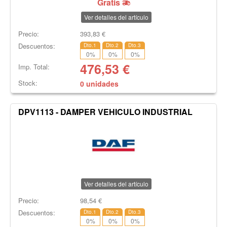
Gratis
Ver detalles del artículo
Precio:
393,83
€
Descuentos:
Dto.1
Dto.2
Dto.3
0
%
0
%
0
%
476,53
€
Imp. Total:
Stock:
0 unidades
DPV1113 - DAMPER VEHICULO INDUSTRIAL
Ver detalles del artículo
Precio:
98,54
€
Descuentos:
Dto.1
Dto.2
Dto.3
0
%
0
%
0
%