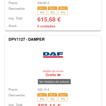
Precio:
508,83
€
Descuentos:
Dto.1
Dto.2
Dto.3
0
%
0
%
0
%
615,68
€
Imp. Total:
Stock:
0 unidades
DPV1127 - DAMPER
Gastos de envío
Gratis
Ver detalles del artículo
Precio:
333,15
€
Descuentos:
Dto.1
Dto.2
Dto.3
0
%
0
%
0
%
403,11
€
Imp. Total: