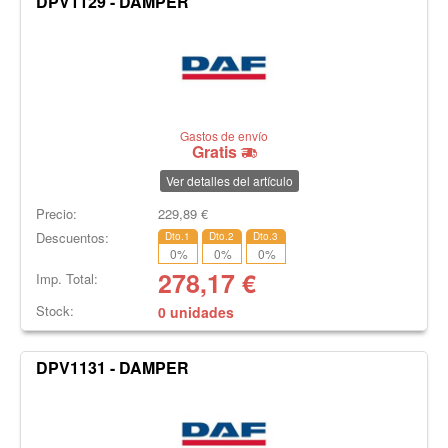
DPV1129 - DAMPER
Gastos de envío
Gratis
Ver detalles del artículo
Precio:
229,89
€
Descuentos:
Dto.1
Dto.2
Dto.3
0
%
0
%
0
%
278,17
€
Imp. Total:
Stock:
0 unidades
DPV1131 - DAMPER