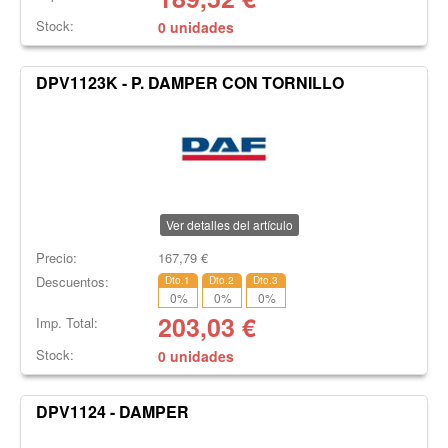
Stock:
0 unidades
DPV1123K - P. DAMPER CON TORNILLO
Ver detalles del artículo
Precio:
167,79
€
Descuentos:
Dto.1
Dto.2
Dto.3
0
%
0
%
0
%
203,03
€
Imp. Total:
Stock:
0 unidades
DPV1124 - DAMPER