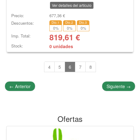
Ver detalles del artículo
Precio:
677,36
€
Descuentos:
Dto.1
Dto.2
Dto.3
0
%
0
%
0
%
819,61
€
Imp. Total:
Stock:
0 unidades
4
5
6
7
8
←
Anterior
Siguiente
→
Ofertas