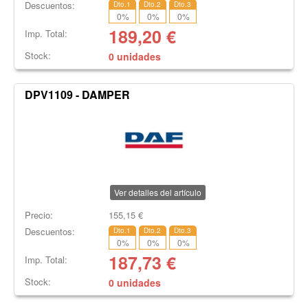
Descuentos:
Dto.1
Dto.2
Dto.3
0
%
0
%
0
%
189,20
€
Imp. Total:
Stock:
0 unidades
DPV1109 - DAMPER
Ver detalles del artículo
Precio:
155,15
€
Descuentos:
Dto.1
Dto.2
Dto.3
0
%
0
%
0
%
187,73
€
Imp. Total:
Stock:
0 unidades