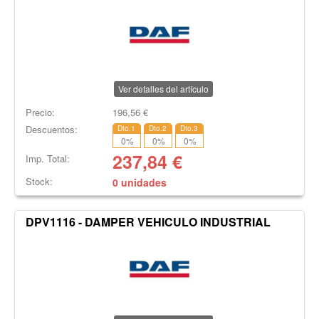
Ver detalles del artículo
Precio:
196,56
€
Descuentos:
Dto.1
Dto.2
Dto.3
0
%
0
%
0
%
237,84
€
Imp. Total:
Stock:
0 unidades
DPV1116 - DAMPER VEHICULO INDUSTRIAL