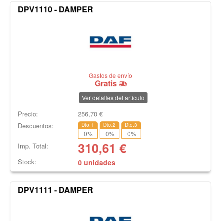
DPV1110 - DAMPER
Gastos de envío
Gratis
Ver detalles del artículo
Precio:
256,70
€
Descuentos:
Dto.1
Dto.2
Dto.3
0
%
0
%
0
%
310,61
€
Imp. Total:
Stock:
0 unidades
DPV1111 - DAMPER