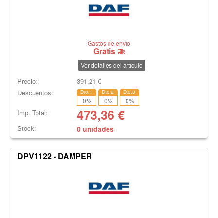
Gastos de envío
Gratis
Ver detalles del artículo
Precio:
391,21
€
Descuentos:
Dto.1
Dto.2
Dto.3
0
%
0
%
0
%
473,36
€
Imp. Total:
Stock:
0 unidades
DPV1122 - DAMPER