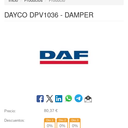
Inicio
Productos
Producto
DAYCO DPV1036 - DAMPER
80,37
€
Precio:
Descuentos:
Dto.1
Dto.2
Dto.3
0
%
0
%
0
%